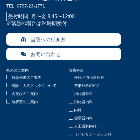
TEL: 0797-23-1771
受付時間
月〜金 8:45〜12:00
※緊急の場合は24時間受付
当院への行き方
お問い合わせ
外来のご案内
診療科目
救急外来のご案内
外科／消化器外科
健診・人間ドックについて
整形外科の紹介
内視鏡のご案内
消化器外科
透析室のご案内
消化器内科
内科
循環器内科
人工透析内科
リハビリテーション科