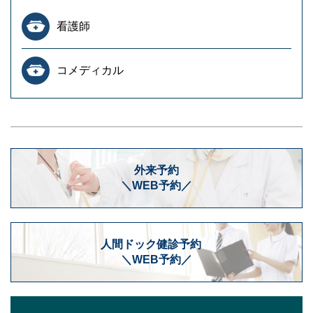
看護師
コメディカル
外来予約
＼WEB予約／
人間ドック健診予約
＼WEB予約／